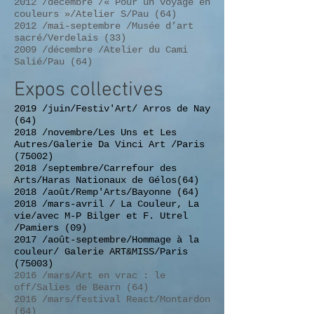
2012 /décembre /« Pour un voyage en
couleurs »/Atelier S/Pau (64)
2012 /mai-septembre /Musée d’art
sacré/Verdelais (33)
2009 /décembre /Atelier du Cami
Salié/Pau (64)
Expos collectives
2019 /juin/Festiv'Art/ Arros de Nay
(64)
2018 /novembre/Les Uns et Les
Autres/Galerie Da Vinci Art /Paris
(75002)
2018 /septembre/Carrefour des
Arts/Haras Nationaux de Gélos(64)
2018 /août/Remp'Arts/Bayonne (64)
2018 /mars-avril / La Couleur, La
vie/avec M-P Bilger et F. Utrel
/Pamiers (09)
2017 /août-septembre/Hommage à la
couleur/ Galerie ART&MISS/Paris
(75003)
2016 /mars/Art en vrac : le
off/Salies de Bearn (64)
2016 /mars/festival React/Montardon
(64)